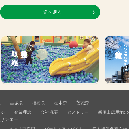
一覧へ戻る
取り組み
私達の
CSR
会社情報
CORPORATE
県
宮城県
福島県
栃木県
茨城県
ージ
企業理念
会社概要
ヒストリー
新規出店用地の
社サンエー
キャリア採用
パート・アルバイト
個人情報保護方針