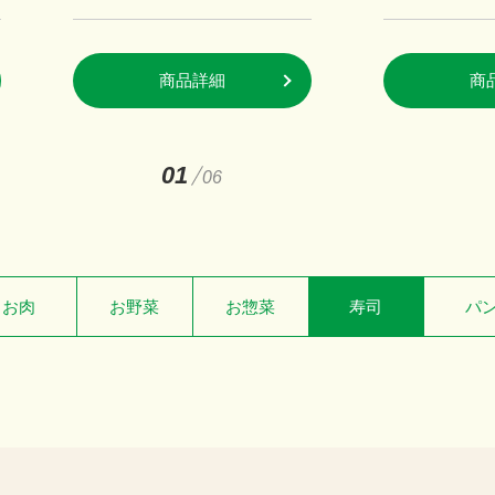
商品詳細
商
01
06
お肉
お野菜
お惣菜
寿司
パ