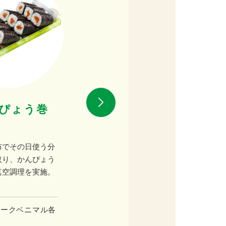
寿司
ぴょう巻
ひきわり納豆巻き
（秋田県産）
布でその日使う分
秋田県産の大豆を使用した原料
取り、かんぴょう
から納豆を作り、薫り高い国産
真空調理を実施。
海苔を店内で巻き上げてます。
ヨークベニマル各
取扱店
ヨークベニマル各
店
店