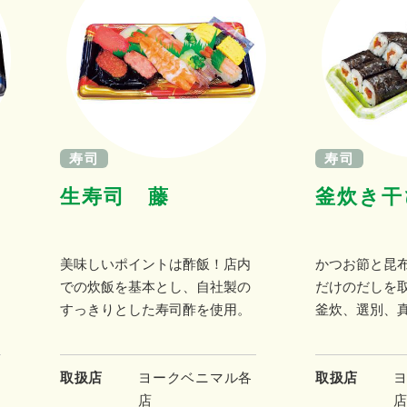
寿司
寿司
生寿司 藤
釜炊き干
美味しいポイントは酢飯！店内
かつお節と昆
での炊飯を基本とし、自社製の
だけのだしを
すっきりとした寿司酢を使用。
釜炊、選別、
取扱店
ヨークベニマル各
取扱店
店