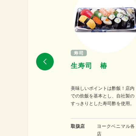
寿司
然だし香る狐豆
生寿司 椿
なり
節と昆布でその日使う分
美味しいポイントは酢飯！店内
だしを取り、油揚製造、
での炊飯を基本とし、自社製の
真空調理をしています。
すっきりとした寿司酢を使用。
ヨークベニマル各
取扱店
ヨークベニマル各
店
店