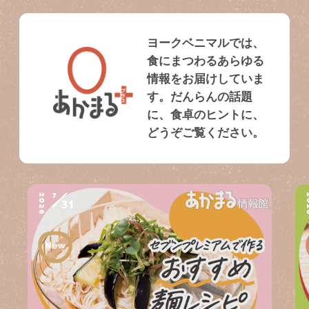
ヨークベニマルでは、
食にまつわるあらゆる
情報をお届けしていま
す。だんらんの話題
に、食卓のヒントに、
どうぞご覧ください。
7
2026
2
31