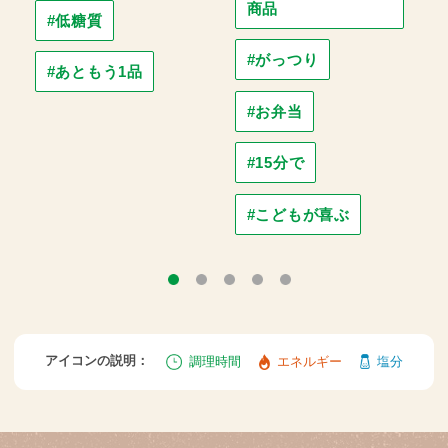
商品
#低糖質
#がっつり
#あともう1品
#お弁当
#15分で
#こどもが喜ぶ
アイコンの説明：
調理時間
エネルギー
塩分