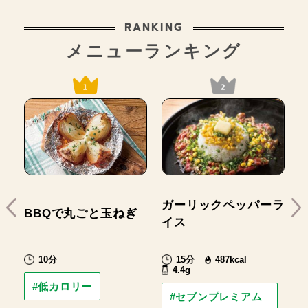
RANKING
メニューランキング
ガーリックペッパーラ
BBQで丸ごと玉ねぎ
イス
10分
15分
487kcal
4.4g
#低カロリー
#セブンプレミアム