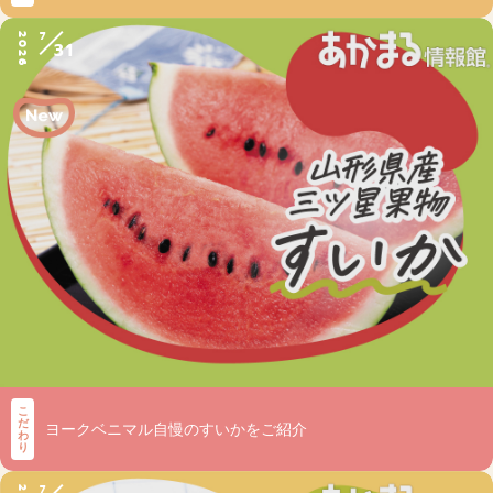
7
2026
31
こ
だ
ヨークベニマル自慢のすいかをご紹介
わ
り
7