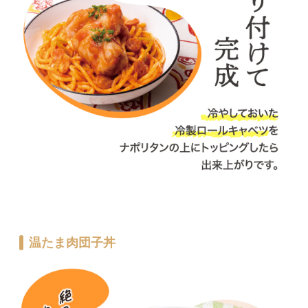
温たま肉団子丼