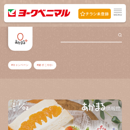
キャンペーン
健-すこやか-
2
2021
02