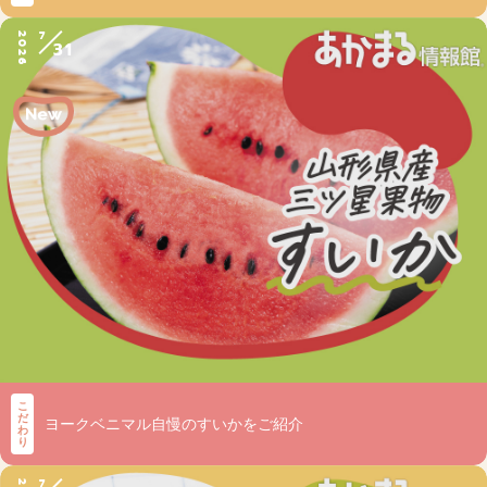
7
2026
31
こ
だ
ヨークベニマル自慢のすいかをご紹介
わ
り
7