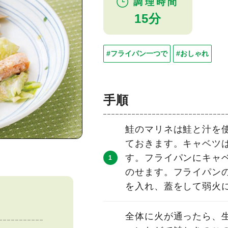
調理時間
15分
#フライパン一つで
#おしゃれ
手順
鮭のマリネは鮭と汁を
ておきます。キャベツ
す。フライパンにキャ
のせます。フライパン
を入れ、蓋をして弱火
全体に火が通ったら、