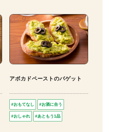
アボカドペーストのバゲット
#おもてなし
#お酒に合う
#おしゃれ
#あともう1品