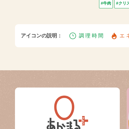
#牛肉
#クリ
アイコンの説明：
調理時間
エ