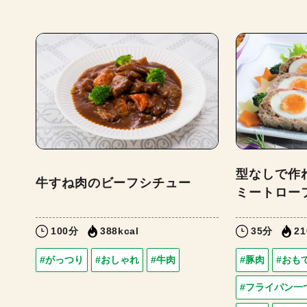
型なしで作
牛すね肉のビーフシチュー
ミートロー
100分
388kcal
35分
21
#がっつり
#おしゃれ
#牛肉
#豚肉
#おも
#フライパン一