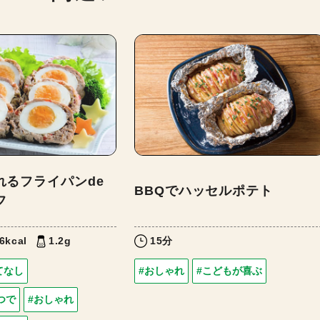
れるフライパンde
BBQでハッセルポテト
フ
6kcal
1.2g
15分
てなし
#おしゃれ
#こどもが喜ぶ
つで
#おしゃれ