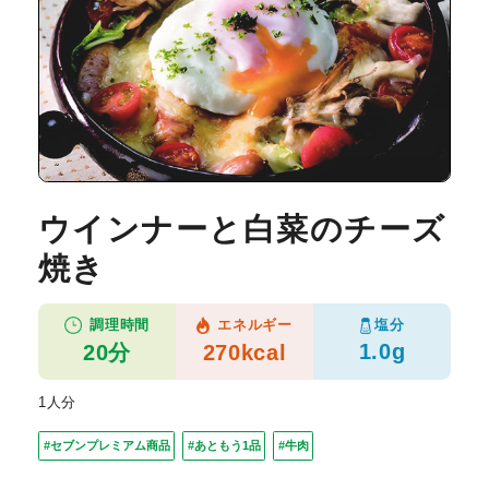
ウインナーと白菜のチーズ
焼き
塩分
調理時間
エネルギー
1.0g
20分
270kcal
1人分
#セブンプレミアム商品
#あともう1品
#牛肉