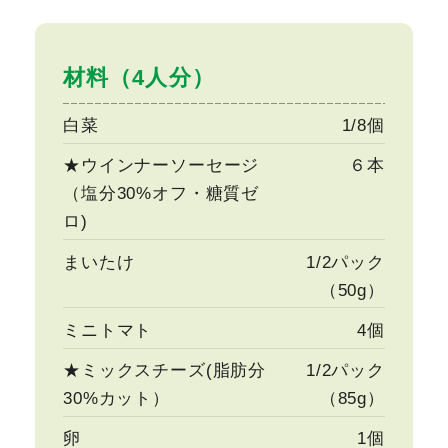
材料（4人分）
白菜
1/8個
★ウインナーソーセージ
６本
（塩分30%オフ・糖質ゼ
ロ)
まいたけ
1/2パック
（50g）
ミニトマト
4個
★ミックスチーズ(脂肪分
1/2パック
30%カット）
（85g）
卵
1個