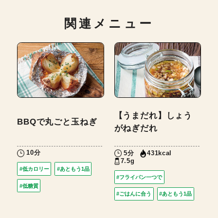
関連メニュー
【うまだれ】しょう
BBQで丸ごと玉ねぎ
がねぎだれ
10分
5分
431kcal
7.5g
#低カロリー
#あともう1品
#フライパン一つで
#低糖質
#ごはんに合う
#あともう1品