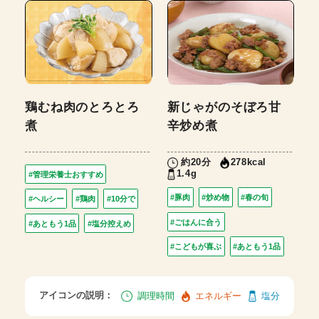
鶏むね肉のとろとろ
新じゃがのそぼろ甘
煮
辛炒め煮
約20分
278kcal
1.4g
#管理栄養士おすすめ
#豚肉
#炒め物
#春の旬
#ヘルシー
#鶏肉
#10分で
#ごはんに合う
#あともう1品
#塩分控えめ
#こどもが喜ぶ
#あともう1品
アイコンの説明：
調理時間
エネルギー
塩分