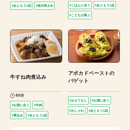
#ごはんに合う
#あともう1品
#あともう1品
#塩分控えめ
#こどもが喜ぶ
アボカドペーストの
牛すね肉煮込み
バゲット
60分
#おもてなし
#お酒に合う
#お酒に合う
#牛肉
#おしゃれ
#あともう1品
#煮込み
#あともう1品