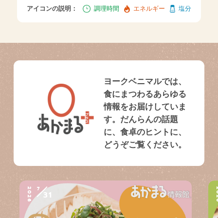
アイコンの説明：
調理時間
エネルギー
塩分
ヨークベニマルでは、
食にまつわるあらゆる
情報をお届けしていま
す。だんらんの話題
に、食卓のヒントに、
どうぞご覧ください。
7
2026
2
31