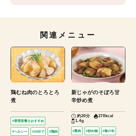
関連メニュー
鶏むね肉のとろとろ
新じゃがのそぼろ甘
煮
辛炒め煮
約20分
278kcal
1.4g
#管理栄養士おすすめ
#豚肉
#炒め物
#春の旬
#ヘルシー
#10分で
#鶏肉