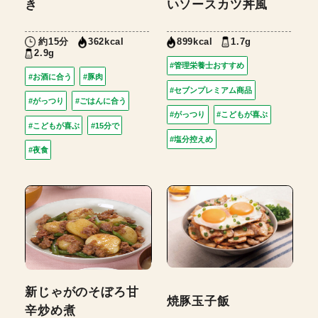
き
いソースカツ丼風
約15分
1.7g
362kcal
899kcal
2.9g
#管理栄養士おすすめ
#お酒に合う
#豚肉
#セブンプレミアム商品
#がっつり
#ごはんに合う
#がっつり
#こどもが喜ぶ
#こどもが喜ぶ
#15分で
#塩分控えめ
#夜食
新じゃがのそぼろ甘
焼豚玉子飯
辛炒め煮