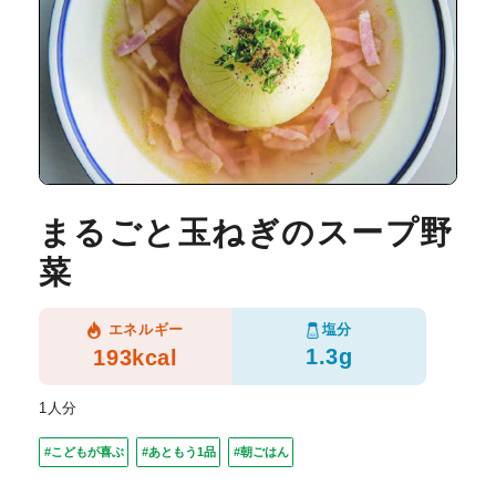
まるごと玉ねぎのスープ野
菜
塩分
エネルギー
1.3g
193kcal
1人分
#こどもが喜ぶ
#あともう1品
#朝ごはん