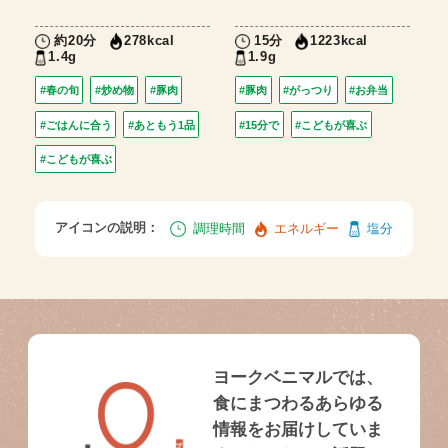
約20分
15分
278kcal
1223kcal
1.4g
1.9g
#春の旬
#炒め物
#豚肉
#豚肉
#がっつり
#お弁当
#ごはんに合う
#あともう1品
#15分で
#こどもが喜ぶ
#こどもが喜ぶ
アイコンの説明：
調理時間
エネルギー
塩分
ヨークベニマルでは、
食にまつわるあらゆる
情報をお届けしていま