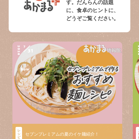
す。だんらんの話題
に、食卓のヒントに、
どうぞご覧ください。
7
2026
2
31
レ
セブンプレミアムの夏のイケ麺紹介！
シ
ピ