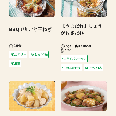
【うまだれ】しょう
BBQで丸ごと玉ねぎ
がねぎだれ
10分
5分
431kcal
7.5g
#低カロリー
#あともう1品
#フライパン一つで
#低糖質
#ごはんに合う
#あともう1品