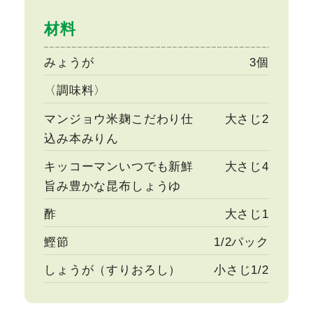
材料
みょうが
3個
〈調味料〉
マンジョウ米麹こだわり仕
大さじ2
込み本みりん
キッコーマンいつでも新鮮
大さじ4
旨み豊かな昆布しょうゆ
酢
大さじ1
鰹節
1/2パック
しょうが（すりおろし）
小さじ1/2