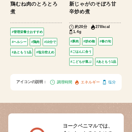
鶏むね肉のとろとろ
新じゃがのそぼろ甘
煮
辛炒め煮
約20分
278kcal
1.4g
#管理栄養士おすすめ
#豚肉
#炒め物
#春の旬
#ヘルシー
#鶏肉
#10分で
#ごはんに合う
#あともう1品
#塩分控えめ
#こどもが喜ぶ
#あともう1品
アイコンの説明：
調理時間
エネルギー
塩分
ヨークベニマルでは、