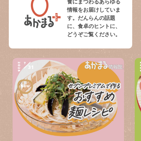
食にまつわるあらゆる
情報をお届けしていま
す。だんらんの話題
に、食卓のヒントに、
どうぞご覧ください。
7
2026
2
31