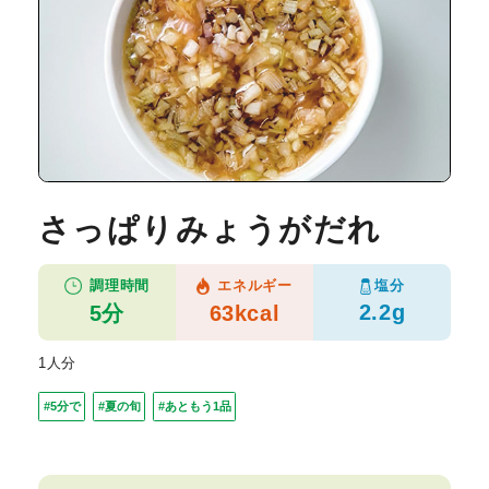
さっぱりみょうがだれ
塩分
調理時間
エネルギー
2.2g
5分
63kcal
1人分
#5分で
#夏の旬
#あともう1品