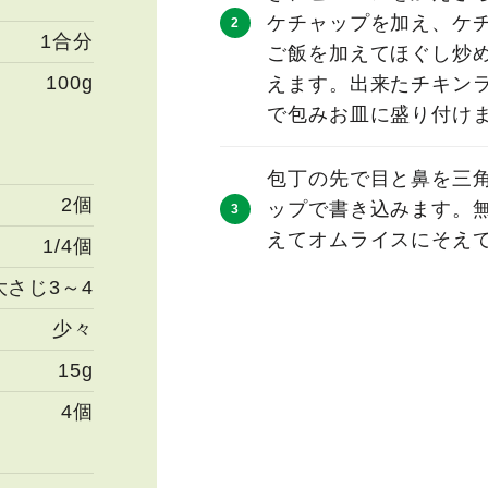
ケチャップを加え、ケ
1合分
ご飯を加えてほぐし炒
100g
えます。出来たチキン
で包みお皿に盛り付け
包丁の先で目と鼻を三
2個
ップで書き込みます。
えてオムライスにそえ
1/4個
大さじ3～4
少々
15g
4個