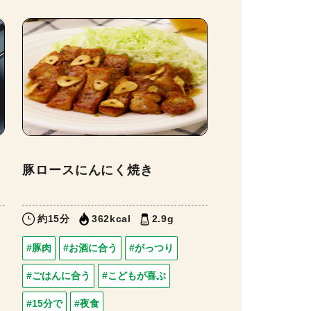
豚ロースにんにく焼き
約15分
362kcal
2.9g
#豚肉
#お酒に合う
#がっつり
#ごはんに合う
#こどもが喜ぶ
#15分で
#夜食