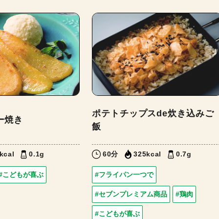
ポテトチップスde炊き込みご
ー焼き
飯
kcal
0.1g
60分
325kcal
0.7g
#こどもが喜ぶ
#フライパン一つで
#セブンプレミアム商品
#鶏肉
#こどもが喜ぶ