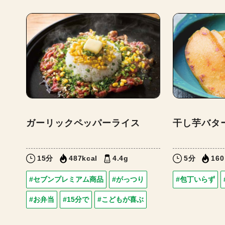
ガーリックペッパーライス
干し芋バタ
15分
487kcal
4.4g
5分
160
#セブンプレミアム商品
#がっつり
#包丁いらず
#お弁当
#15分で
#こどもが喜ぶ