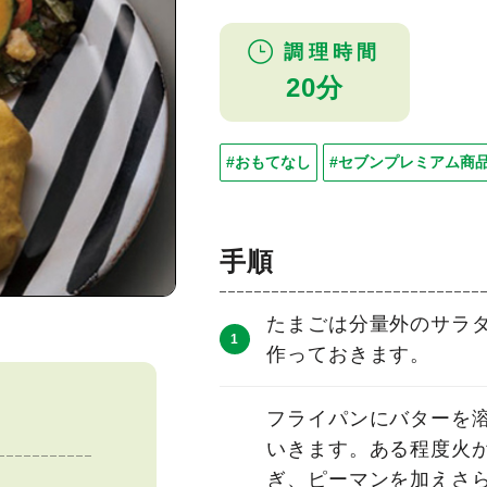
調理時間
20分
#おもてなし
#セブンプレミアム商
手順
たまごは分量外のサラ
作っておきます。
フライパンにバターを
いきます。ある程度火
ぎ、ピーマンを加えさ