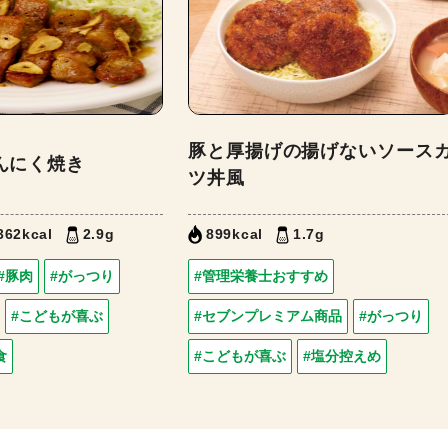
豚と厚揚げの揚げないソース
んにく焼き
ツ丼風
362kcal
2.9g
899kcal
1.7g
#豚肉
#がっつり
#管理栄養士おすすめ
#こどもが喜ぶ
#セブンプレミアム商品
#がっつり
食
#こどもが喜ぶ
#塩分控えめ