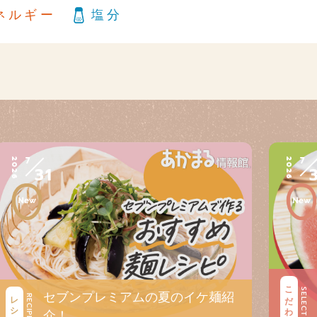
ネルギー
塩分
7
7
2026
2026
31
こだわり
SELECT
セブンプレミアムの夏のイケ麺紹
レシピ
RECIPE
介！