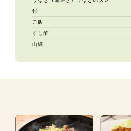
うなぎ（蒲焼き）うなぎのタレ
付
ご飯
すし酢
山椒