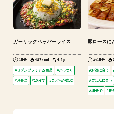
ガーリックペッパーライス
豚ロースに
15分
487kcal
4.4g
約15分
#セブンプレミアム商品
#がっつり
#お酒に合う
#お弁当
#15分で
#こどもが喜ぶ
#ごはんに合う
#15分で
#夜