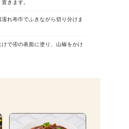
く置きます。
回濡れ布巾でふきながら切り分けま
はけで④の表面に塗り、山椒をかけ