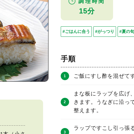
調理時間
15分
#ごはんに合う
#がっつり
#夏の
手順
ご飯にすし酢を混ぜて
まな板にラップを広げ
きます。うなぎに沿っ
整えます。
ラップですこし引っ張