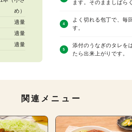
1本（小さ
ます。そのまましばら
め）
よく切れる包丁で、毎
適量
す。
適量
適量
添付のうなぎのタレを
たら出来上がりです。
関連メニュー