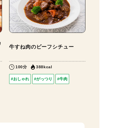
カ
牛すね肉のビーフシチュー
100分
388kcal
#おしゃれ
#がっつり
#牛肉