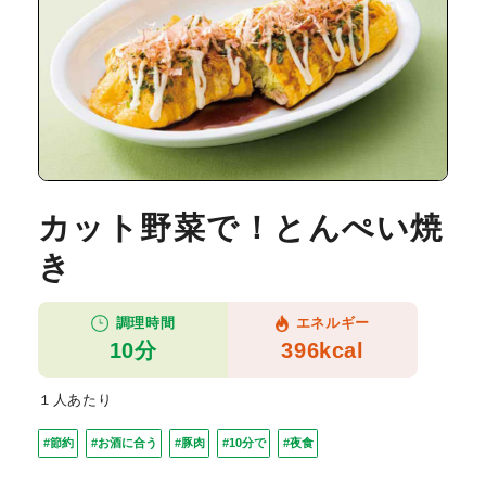
カット野菜で！とんぺい焼
き
調理時間
エネルギー
10分
396kcal
１人あたり
#節約
#お酒に合う
#豚肉
#10分で
#夜食