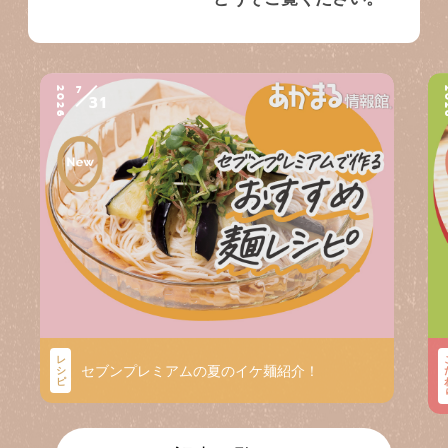
7
2026
2
31
レ
セブンプレミアムの夏のイケ麺紹介！
シ
ピ