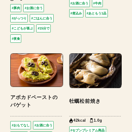
#お酒に合う
#牛肉
#豚肉
#お酒に合う
#煮込み
#あともう1品
#がっつり
#ごはんに合う
#こどもが喜ぶ
#15分で
#夜食
アボカドペーストの
牡蠣松前焼き
バゲット
1.0g
42kcal
#おもてなし
#お酒に合う
#セブンプレミアム商品