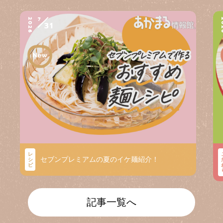
7
2026
2
31
レ
セブンプレミアムの夏のイケ麺紹介！
シ
ピ
記事一覧へ