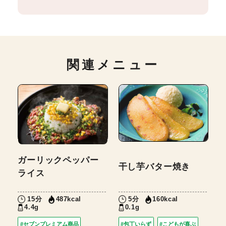
関連メニュー
ガーリックペッパー
干し芋バター焼き
ライス
15分
5分
487kcal
160kcal
4.4g
0.1g
#セブンプレミアム商品
#包丁いらず
#こどもが喜ぶ