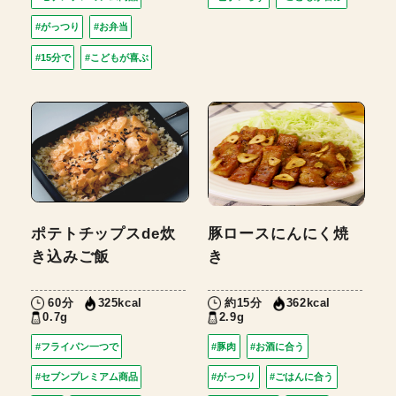
#がっつり
#お弁当
#15分で
#こどもが喜ぶ
ポテトチップスde炊
豚ロースにんにく焼
き込みご飯
き
60分
約15分
325kcal
362kcal
0.7g
2.9g
#フライパン一つで
#豚肉
#お酒に合う
#セブンプレミアム商品
#がっつり
#ごはんに合う