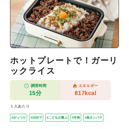
ホットプレートで！ガーリ
ックライス
調理時間
エネルギー
15分
817kcal
１人あたり
#がっつり
#15分で
#こどもが喜ぶ
#牛肉
#高タンパク