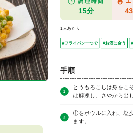
調理時間
エ
15分
43
1人あたり
#フライパン一つで
#お酒に合う
手順
とうもろこしは身をこ
は解凍し、さやから出
①をボウルに入れ、塩
ます。