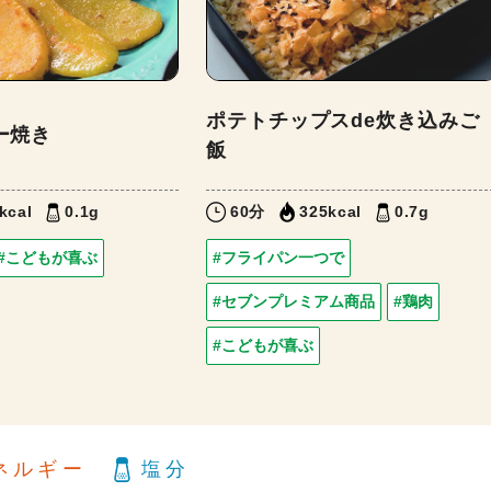
ポテトチップスde炊き込みご
ー焼き
飯
kcal
0.1g
60分
325kcal
0.7g
#こどもが喜ぶ
#フライパン一つで
#セブンプレミアム商品
#鶏肉
#こどもが喜ぶ
ネルギー
塩分