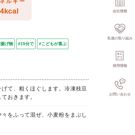
ネルギー
4kcal
会社情報
私達の取り組み
#揚げ物
#15分で
#こどもが喜ぶ
採用情報
そげて、粗くほぐします。冷凍枝豆
お問い合わせ
しておきます。
少々をふって混ぜ、小麦粉をまぶし