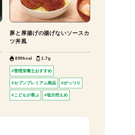
豚と厚揚げの揚げないソースカ
ツ丼風
899kcal
1.7g
#管理栄養士おすすめ
#セブンプレミアム商品
#がっつり
#こどもが喜ぶ
#塩分控えめ