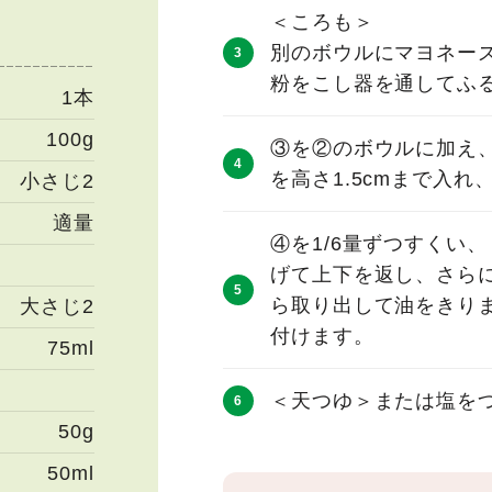
＜ころも＞
別のボウルにマヨネー
粉をこし器を通してふ
1本
100g
③を②のボウルに加え
を高さ1.5cmまで入
小さじ2
適量
④を1/6量ずつすくい
げて上下を返し、さら
ら取り出して油をきり
大さじ2
付けます。
75ml
＜天つゆ＞または塩を
50g
50ml