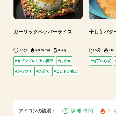
ガーリックペッパーライス
干し芋バタ
15分
487kcal
4.4g
5分
160
#セブンプレミアム商品
#お弁当
#包丁いらず
#がっつり
#15分で
#こどもが喜ぶ
アイコンの説明：
調理時間
エ