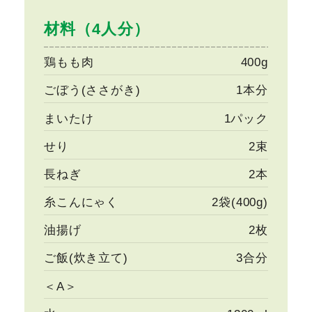
材料（4人分）
鶏もも肉
400g
ごぼう(ささがき)
1本分
まいたけ
1パック
せり
2束
長ねぎ
2本
糸こんにゃく
2袋(400g)
油揚げ
2枚
ご飯(炊き立て)
3合分
＜A＞