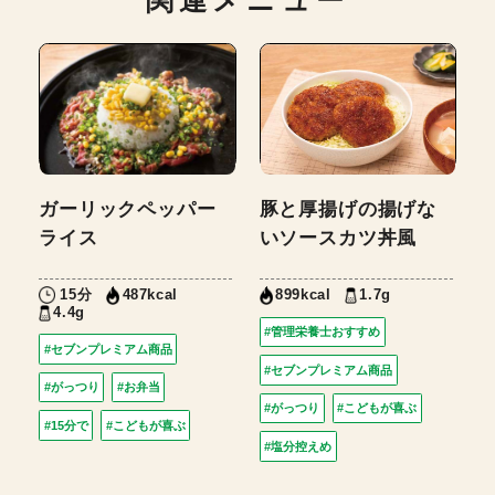
関連メニュー
ガーリックペッパー
豚と厚揚げの揚げな
ライス
いソースカツ丼風
15分
1.7g
487kcal
899kcal
4.4g
#管理栄養士おすすめ
#セブンプレミアム商品
#セブンプレミアム商品
#がっつり
#お弁当
#がっつり
#こどもが喜ぶ
#15分で
#こどもが喜ぶ
#塩分控えめ