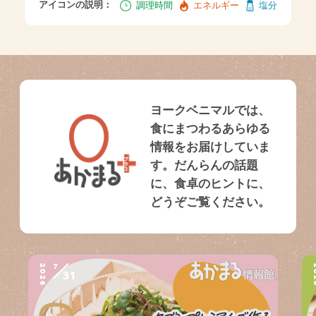
アイコンの説明：
調理時間
エネルギー
塩分
ヨークベニマルでは、
食にまつわるあらゆる
情報をお届けしていま
す。だんらんの話題
に、食卓のヒントに、
どうぞご覧ください。
7
2026
2
31