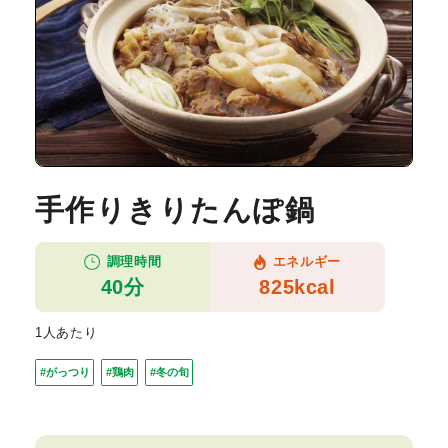
手作りきりたんぽ鍋
調理時間
エネルギー
40分
825kcal
1人あたり
#がっつり
#鶏肉
#冬の旬