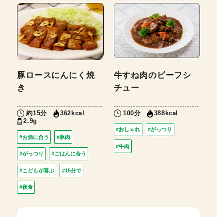
豚ロースにんにく焼
牛すね肉のビーフシ
き
チュー
約15分
100分
362kcal
388kcal
2.9g
#おしゃれ
#がっつり
#お酒に合う
#豚肉
#牛肉
#がっつり
#ごはんに合う
#こどもが喜ぶ
#15分で
#夜食