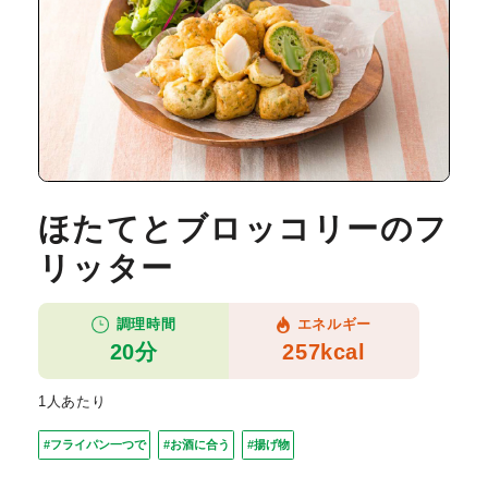
ほたてとブロッコリーのフ
リッター
調理時間
エネルギー
20分
257kcal
1人あたり
#フライパン一つで
#お酒に合う
#揚げ物