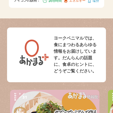
アイコンの説明：
調理時間
エネルギー
塩分
ヨークベニマルでは、
食にまつわるあらゆる
情報をお届けしていま
す。だんらんの話題
に、食卓のヒントに、
どうぞご覧ください。
7
2026
2
31