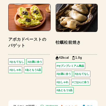
アボカドペーストの
牡蠣松前焼き
バゲット
1.0g
42kcal
#おもてなし
#お酒に合う
#セブンプレミアム商品
#おしゃれ
#あともう1品
#お酒に合う
#おもてなし
#おしゃれ
#ごはんに合う
#あともう1品