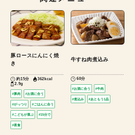
豚ロースにんにく焼
牛すね肉煮込み
き
60分
約15分
362kcal
2.9g
#お酒に合う
#牛肉
#豚肉
#お酒に合う
#煮込み
#あともう1品
#がっつり
#ごはんに合う
#こどもが喜ぶ
#15分で
#夜食