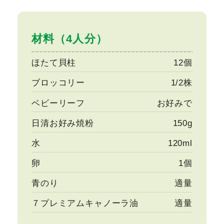
材料（4人分）
ほたて貝柱
12個
ブロッコリー
1/2株
ベビーリーフ
お好みで
日清お好み焼粉
150g
水
120ml
卵
1個
青のり
適量
７プレミアムキャノーラ油
適量