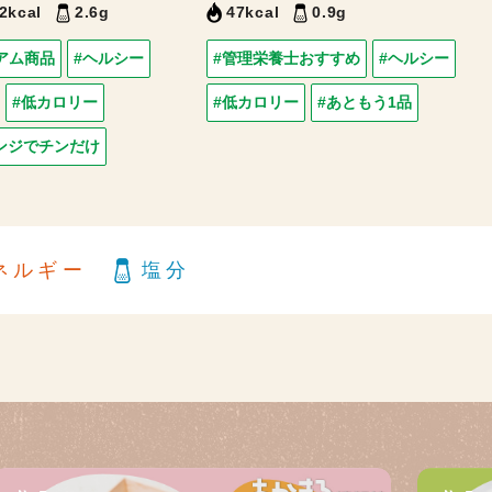
2kcal
2.6g
47kcal
0.9g
アム商品
#ヘルシー
#管理栄養士おすすめ
#ヘルシー
#低カロリー
#低カロリー
#あともう1品
ンジでチンだけ
ネルギー
塩分