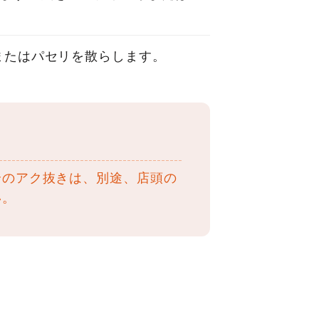
。
またはパセリを散らします。
合のアク抜きは、別途、店頭の
い。