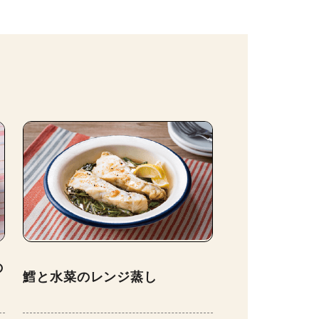
の
鱈と水菜のレンジ蒸し