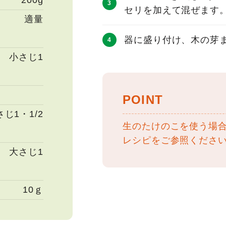
200g
セリを加えて混ぜます
適量
器に盛り付け、木の芽
小さじ1
POINT
さじ1・1/2
生のたけのこを使う場
レシピをご参照くださ
大さじ1
10ｇ