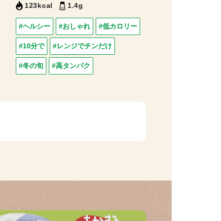
123kcal
1.4g
#ヘルシー
#おしゃれ
#低カロリー
#10分で
#レンジでチンだけ
#冬の旬
#高タンパク