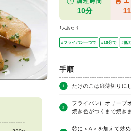
調理時間
エ
10分
11
1人あたり
#フライパン一つで
#10分で
#低
手順
たけのこは縦薄切りに
フライパンにオリーブ
焼き色がつくまで焼き
②に＜A＞を加えて炒