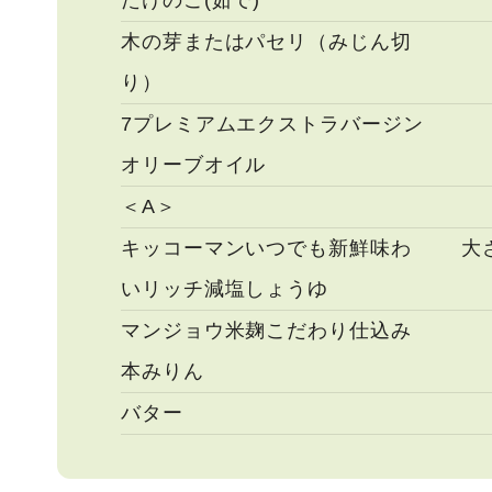
たけのこ(茹で)
木の芽またはパセリ（みじん切
り）
7プレミアムエクストラバージン
オリーブオイル
＜A＞
キッコーマンいつでも新鮮味わ
大
いリッチ減塩しょうゆ
マンジョウ米麹こだわり仕込み
本みりん
バター