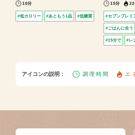
10分
15分
22
#低カロリー
#あともう1品
#低糖質
#セブンプレミ
#ごはんに合う
#15分で
#レ
アイコンの説明：
調理時間
エ