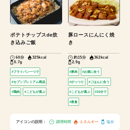
ポテトチップスde炊
豚ロースにんにく焼
き込みご飯
き
60分
約15分
325kcal
362kcal
0.7g
2.9g
#フライパン一つで
#豚肉
#お酒に合う
#セブンプレミアム商品
#がっつり
#ごはんに合う
#鶏肉
#こどもが喜ぶ
#こどもが喜ぶ
#15分で
#夜食
アイコンの説明：
調理時間
エネルギー
塩分