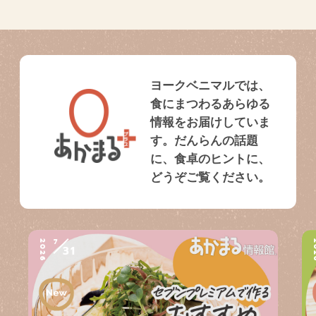
ヨークベニマルでは、
食にまつわるあらゆる
情報をお届けしていま
す。だんらんの話題
に、食卓のヒントに、
どうぞご覧ください。
7
2026
2
31