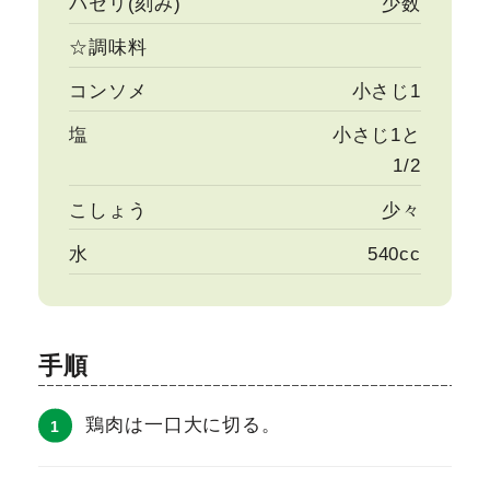
パセリ(刻み)
少数
☆調味料
コンソメ
小さじ1
塩
小さじ1と
1/2
こしょう
少々
水
540cc
手順
鶏肉は一口大に切る。