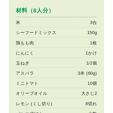
材料（6人分）
米
3合
シーフードミックス
150g
鶏もも肉
1枚
にんにく
1かけ
玉ねぎ
1/2個
アスパラ
3本 (60g)
ミニトマト
10個
オリーブオイル
大さじ2
レモン (くし切り)
8切れ