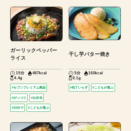
ガーリックペッパー
干し芋バター焼き
ライス
15分
5分
487kcal
160kcal
4.4g
0.1g
#セブンプレミアム商品
#包丁いらず
#こどもが喜ぶ
#がっつり
#お弁当
#15分で
#こどもが喜ぶ