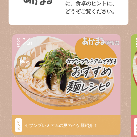
に、食卓のヒントに、
どうぞご覧ください。
7
2026
2
31
レ
セブンプレミアムの夏のイケ麺紹介！
シ
ピ