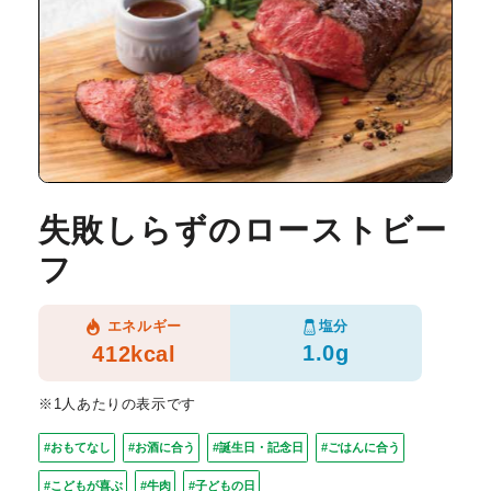
失敗しらずのローストビー
フ
塩分
エネルギー
1.0g
412kcal
※1人あたりの表示です
#おもてなし
#お酒に合う
#誕生日・記念日
#ごはんに合う
#こどもが喜ぶ
#牛肉
#子どもの日