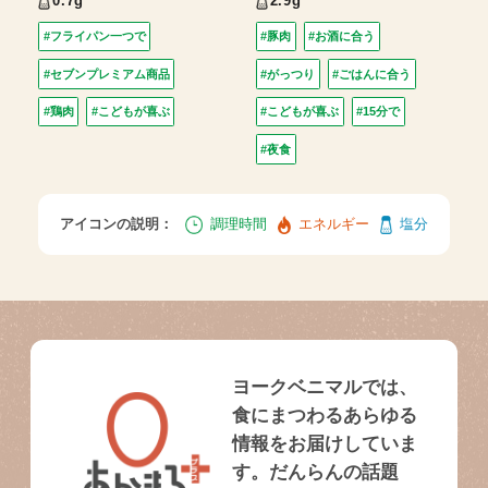
0.7g
2.9g
#フライパン一つで
#豚肉
#お酒に合う
#セブンプレミアム商品
#がっつり
#ごはんに合う
#鶏肉
#こどもが喜ぶ
#こどもが喜ぶ
#15分で
#夜食
アイコンの説明：
調理時間
エネルギー
塩分
ヨークベニマルでは、
食にまつわるあらゆる
情報をお届けしていま
す。だんらんの話題