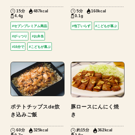
15分
5分
487kcal
160kcal
4.4g
0.1g
#セブンプレミアム商品
#包丁いらず
#こどもが喜ぶ
#がっつり
#お弁当
#15分で
#こどもが喜ぶ
ポテトチップスde炊
豚ロースにんにく焼
き込みご飯
き
60分
約15分
325kcal
362kcal