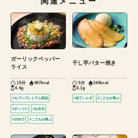
関連メニュー
ガーリックペッパー
干し芋バター焼き
ライス
15分
5分
487kcal
160kcal
4.4g
0.1g
#セブンプレミアム商品
#包丁いらず
#こどもが喜ぶ
#がっつり
#お弁当
#15分で
#こどもが喜ぶ