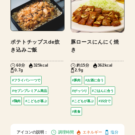
ポテトチップスde炊
豚ロースにんにく焼
き込みご飯
き
60分
約15分
325kcal
362kcal
0.7g
2.9g
#フライパン一つで
#豚肉
#お酒に合う
#セブンプレミアム商品
#がっつり
#ごはんに合う
#鶏肉
#こどもが喜ぶ
#こどもが喜ぶ
#15分で
#夜食
アイコンの説明：
調理時間
エネルギー
塩分