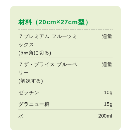
材料（20cm×27cm型）
７プレミアム フルーツミ
適量
ックス
(5㎜角に切る)
７ザ・プライス ブルーベ
適量
リー
(解凍する)
ゼラチン
10g
グラニュー糖
15g
水
200ml