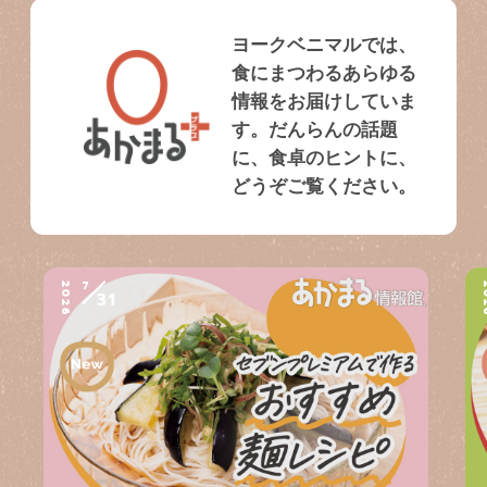
ヨークベニマルでは、
食にまつわるあらゆる
情報をお届けしていま
す。だんらんの話題
に、食卓のヒントに、
どうぞご覧ください。
7
2026
2
31