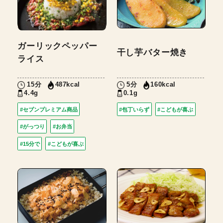
ガーリックペッパー
干し芋バター焼き
ライス
15分
5分
487kcal
160kcal
4.4g
0.1g
#セブンプレミアム商品
#包丁いらず
#こどもが喜ぶ
#がっつり
#お弁当
#15分で
#こどもが喜ぶ