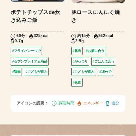
ポテトチップスde炊
豚ロースにんにく焼
き込みご飯
き
60分
約15分
325kcal
362kcal
0.7g
2.9g
#フライパン一つで
#豚肉
#お酒に合う
#セブンプレミアム商品
#がっつり
#ごはんに合う
#鶏肉
#こどもが喜ぶ
#こどもが喜ぶ
#15分で
#夜食
アイコンの説明：
調理時間
エネルギー
塩分