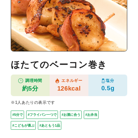
ほたてのベーコン巻き
塩分
調理時間
エネルギー
0.5g
約5分
126kcal
※1人あたりの表示です
#5分で
#フライパン一つで
#お酒に合う
#お弁当
#こどもが喜ぶ
#あともう1品