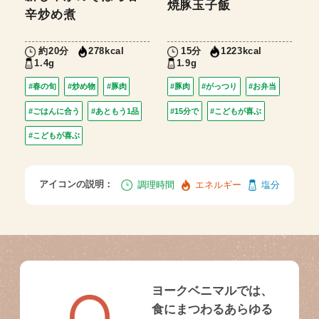
焼豚玉子飯
辛炒め煮
約20分
15分
278kcal
1223kcal
1.4g
1.9g
#春の旬
#炒め物
#豚肉
#豚肉
#がっつり
#お弁当
#ごはんに合う
#あともう1品
#15分で
#こどもが喜ぶ
#こどもが喜ぶ
アイコンの説明：
調理時間
エネルギー
塩分
ヨークベニマルでは、
食にまつわるあらゆる