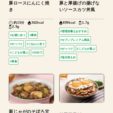
豚ロースにんにく焼
豚と厚揚げの揚げな
き
いソースカツ丼風
約15分
1.7g
362kcal
899kcal
2.9g
#管理栄養士おすすめ
#お酒に合う
#豚肉
#セブンプレミアム商品
#がっつり
#ごはんに合う
#がっつり
#こどもが喜ぶ
#こどもが喜ぶ
#15分で
#塩分控えめ
#夜食
新じゃがのそぼろ甘