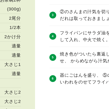
お茶碗2杯
(300g)
②のさんまの汁気を切
2尾分
だれは取っておきまし
1/2本
フライパンにサラダ油
2かけ分
して入れ、中火で焼く
適量
焼き色がついたら裏返
適量
せ、 からめながら汁気
大さじ1
適量
器にごはんを盛り、 
いわれをのせてフライ
大さじ2
大さじ2