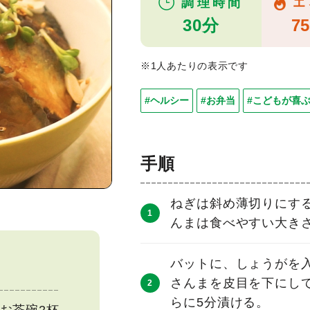
調理時間
エ
30分
75
※1人あたりの表示です
#ヘルシー
#お弁当
#こどもが喜
手順
ねぎは斜め薄切りにする
んまは食べやすい大き
バットに、しょうがを入
さんまを皮目を下にし
らに5分漬ける。