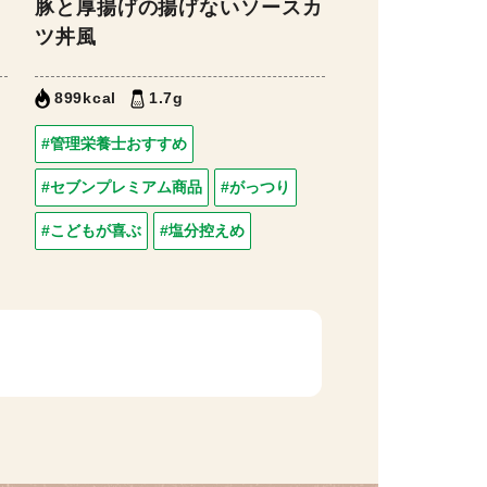
豚と厚揚げの揚げないソースカ
ツ丼風
899kcal
1.7g
#管理栄養士おすすめ
#セブンプレミアム商品
#がっつり
#こどもが喜ぶ
#塩分控えめ