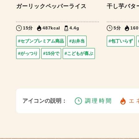
ガーリックペッパーライス
干し芋バタ
15分
487kcal
4.4g
5分
160
#セブンプレミアム商品
#お弁当
#包丁いらず
#がっつり
#15分で
#こどもが喜ぶ
アイコンの説明：
調理時間
エ