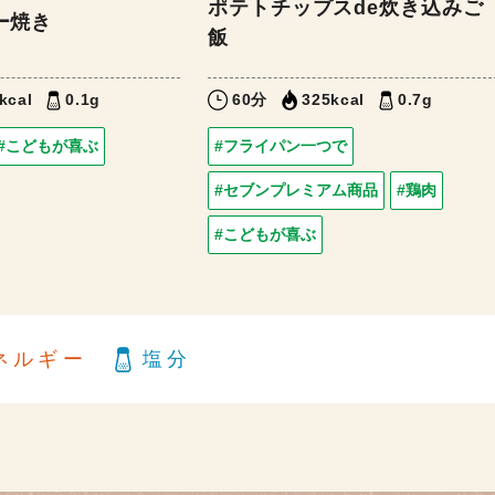
ポテトチップスde炊き込みご
ー焼き
飯
kcal
0.1g
60分
325kcal
0.7g
#こどもが喜ぶ
#フライパン一つで
#セブンプレミアム商品
#鶏肉
#こどもが喜ぶ
ネルギー
塩分