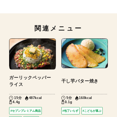
関連メニュー
ガーリックペッパー
干し芋バター焼き
ライス
15分
5分
487kcal
160kcal
4.4g
0.1g
#セブンプレミアム商品
#包丁いらず
#こどもが喜ぶ