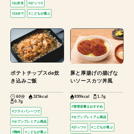
#お弁当
#がっつり
#15分で
#こどもが喜ぶ
ポテトチップスde炊
豚と厚揚げの揚げな
き込みご飯
いソースカツ丼風
60分
1.7g
325kcal
899kcal
0.7g
#管理栄養士おすすめ
#フライパン一つで
#セブンプレミアム商品
#セブンプレミアム商品
#がっつり
#こどもが喜ぶ
#鶏肉
#こどもが喜ぶ