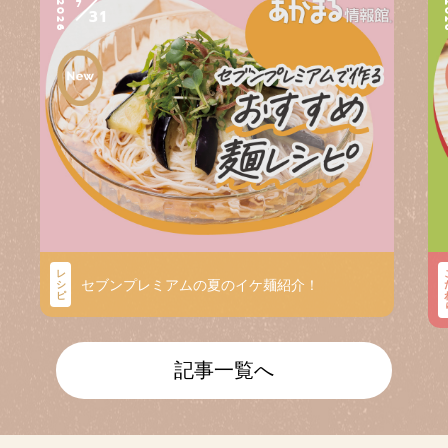
7
2026
2
31
レ
セブンプレミアムの夏のイケ麺紹介！
シ
ピ
記事一覧へ