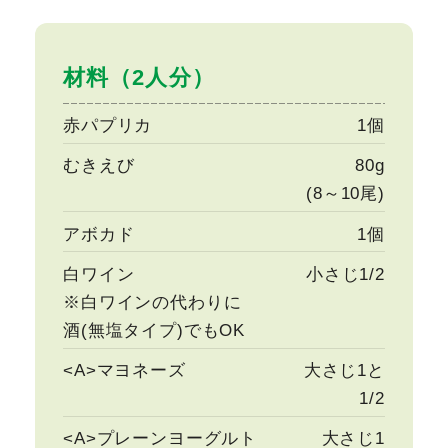
材料（2人分）
赤パプリカ
1個
むきえび
80g
(8～10尾)
アボカド
1個
白ワイン
小さじ1/2
※白ワインの代わりに
酒(無塩タイプ)でもOK
<A>マヨネーズ
大さじ1と
1/2
<A>プレーンヨーグルト
大さじ1