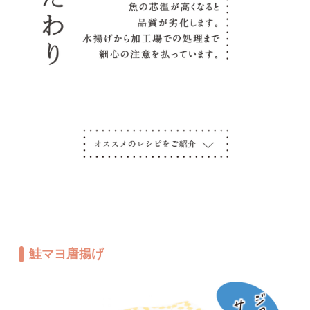
鮭マヨ唐揚げ