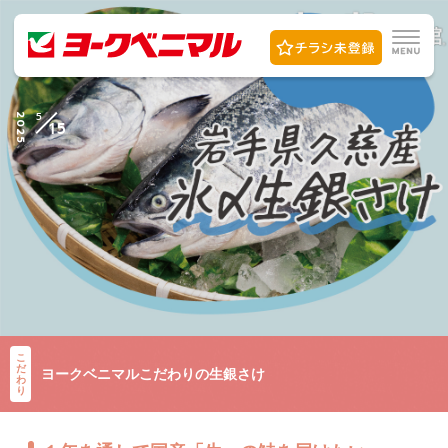
5
2025
15
こ
だ
ヨークベニマルこだわりの生銀さけ
わ
り