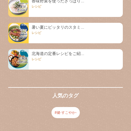
香味野菜を使ったさっぱり...
レシピ
暑い夏にピッタリのスタミ...
レシピ
北海道の定番レシピをご紹...
レシピ
人気のタグ
健-すこやか-