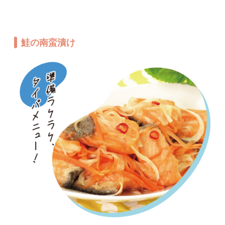
鮭の南蛮漬け