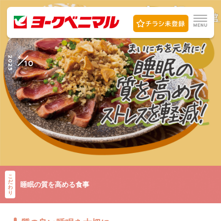
4
2025
10
こ
だ
睡眠の質を高める食事
わ
り