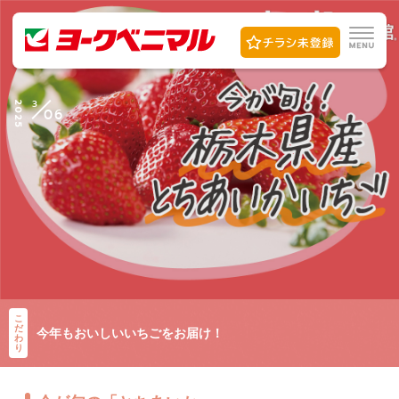
3
2025
06
こ
だ
今年もおいしいいちごをお届け！
わ
り