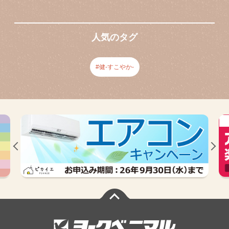
人気のタグ
健-すこやか-