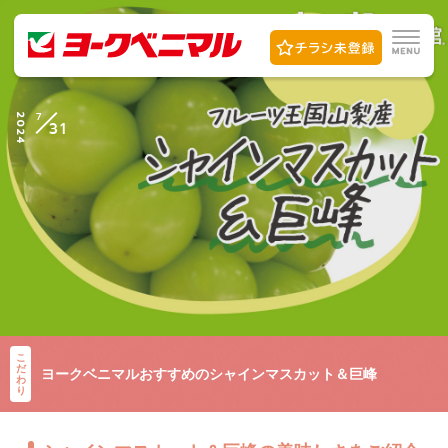
7
2024
31
こ
だ
ヨークベニマルおすすめのシャインマスカット＆巨峰
わ
り