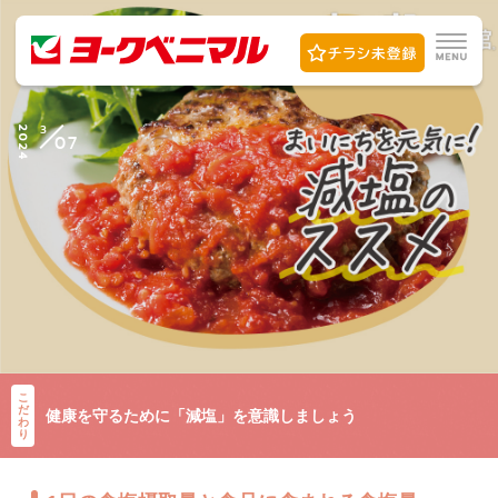
3
2024
07
こ
だ
健康を守るために「減塩」を意識しましょう
わ
り