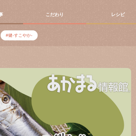
事
こだわり
レシピ
健-すこやか-