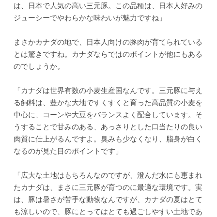
は、日本で人気の高い三元豚。この品種は、日本人好みの
ジューシーでやわらかな味わいが魅力ですね」
まさかカナダの地で、日本人向けの豚肉が育てられている
とは驚きですね。カナダならではのポイントが他にもある
のでしょうか。
「カナダは世界有数の小麦生産国なんです。三元豚に与え
る飼料は、豊かな大地ですくすくと育った高品質の小麦を
中心に、コーンや大豆をバランスよく配合しています。そ
うすることで甘みのある、あっさりとした口当たりの良い
肉質に仕上がるんですよ。臭みも少なくなり、脂身が白く
なるのが見た目のポイントです」
「広大な土地はもちろんなのですが、澄んだ水にも恵まれ
たカナダは、まさに三元豚が育つのに最適な環境です。実
は、豚は暑さが苦手な動物なんですが、カナダの夏はとて
も涼しいので、豚にとってはとても過ごしやすい土地であ