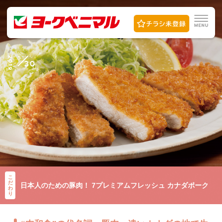
5
2019
30
こ
だ
日本人のための豚肉！ 7プレミアムフレッシュ カナダポーク
わ
り