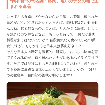
“肉和食”の代名詞・豚肉。遠いカナダの地で生
まれる逸品
にっぽんの食卓に欠かせない白いご飯。お茶碗に盛られた
白米がパクパク進むおかずと言えば、肉料理は欠かせませ
んよね。代表的なものと言えば、とんかつに角煮、しょう
が焼きにカツ丼などなど…ちょっと待って！ 何だか豚肉
料理が多くはないですか？ 普段何気なく食べている“肉和
食”ですが、もしかすると日本人は豚肉好き！？
そんな日本人の嗜好を徹底的に研究し、おいしい豚肉を育
ててくれるのが、遠く離れたカナダにあるハイライフ社で
す。そこでは品種はもちろん飼料にもこだわり、何と言っ
ても養豚に最適な環境が広がっていました。その一つひと
つの秘密を、精肉部の曽我が明かします！