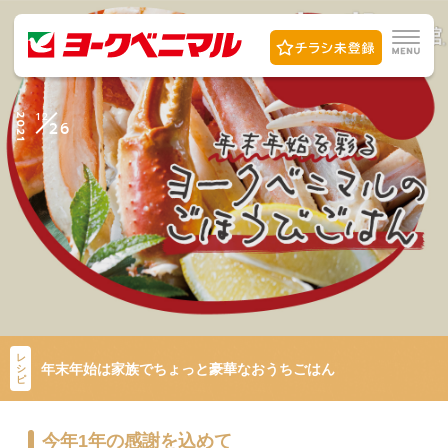
12
2021
26
レ
年末年始は家族でちょっと豪華なおうちごはん
シ
ピ
今年1年の感謝を込めて