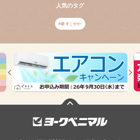
人気のタグ
健-すこやか-