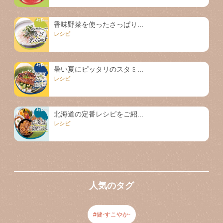
香味野菜を使ったさっぱり...
レシピ
暑い夏にピッタリのスタミ...
レシピ
北海道の定番レシピをご紹...
レシピ
人気のタグ
健-すこやか-