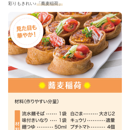
彩りもきれい♪
「蕎麦稲荷」