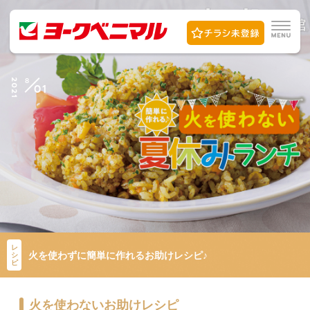
8
2021
01
レ
火を使わずに簡単に作れるお助けレシピ♪
シ
ピ
火を使わないお助けレシピ