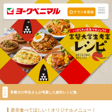
6
2021
19
レ
常磐大の学生さんが考案した創作レシピ集
シ
ピ
是非食べてほしい！オリジナルメニュー！