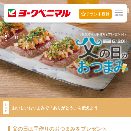
6
2021
11
レ
おいしいおつまみで「ありがとう」を伝えよう
シ
ピ
父の日は手作りのおつまみをプレゼント