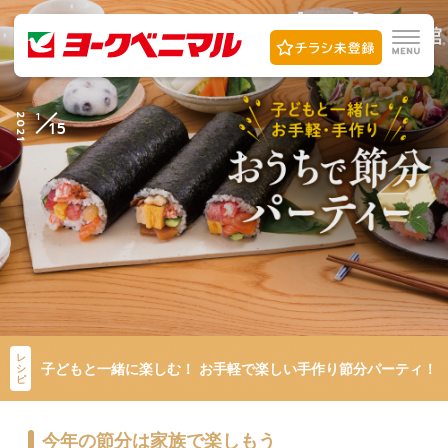
1
2021
15
レ
子どもと一緒に楽しむ！ お手軽で楽しい手作り節分パーティ！
シ
ピ
今年の節分は家族で楽しもう