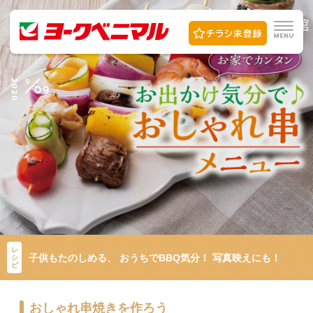
9
2020
09
レ
子供もたのしめる、 おうちでBBQ気分！ 写真映えにも！
シ
ピ
おしゃれ串焼きを作ろう