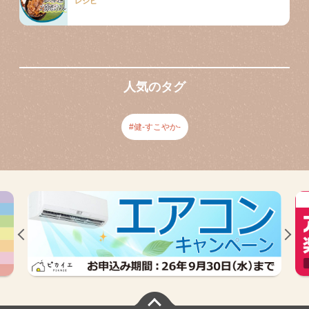
レシピ
人気のタグ
健-すこやか-