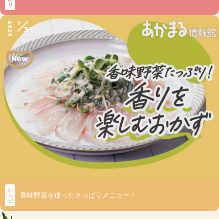
り
7
2026
31
レ
香味野菜を使ったさっぱりメニュー！
シ
ピ