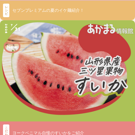
レ
セブンプレミアムの夏のイケ麺紹介！
シ
ピ
7
2026
31
こ
だ
ヨークベニマル自慢のすいかをご紹介
わ