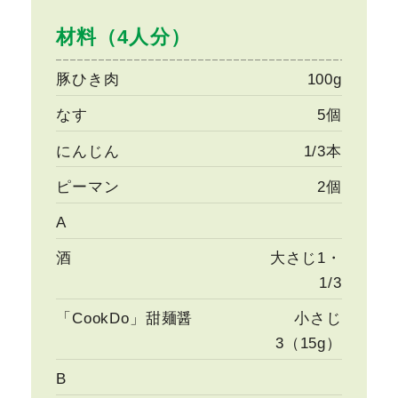
材料（4人分）
豚ひき肉
100g
なす
5個
にんじん
1/3本
ピーマン
2個
A
酒
大さじ1・
1/3
「CookDo」甜麺醤
小さじ
3（15g）
B