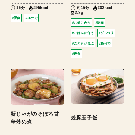
15分
約15分
295kcal
362kcal
2.9g
#豚肉
#15分で
#お酒に合う
#豚肉
#ごはんに合う
#がっつり
#こどもが喜ぶ
#15分で
#夜食
新じゃがのそぼろ甘
焼豚玉子飯
辛炒め煮