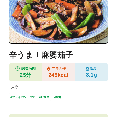
辛うま！麻婆茄子
塩分
調理時間
エネルギー
3.1g
25分
245kcal
1人分
#フライパン一つで
#ピリ辛
#豚肉