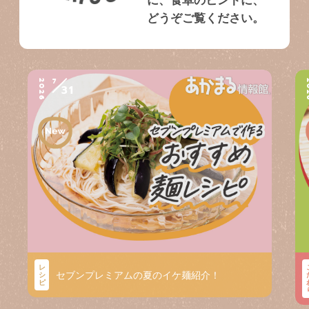
に、食卓のヒントに、
どうぞご覧ください。
7
2026
2
31
レ
セブンプレミアムの夏のイケ麺紹介！
シ
ピ