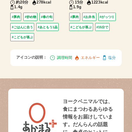
約20分
15分
278kcal
1223kcal
1.4g
1.9g
#豚肉
#炒め物
#春の旬
#豚肉
#お弁当
#がっつり
#ごはんに合う
#あともう1品
#こどもが喜ぶ
#15分で
#こどもが喜ぶ
アイコンの説明：
調理時間
エネルギー
塩分
ヨークベニマルでは、
食にまつわるあらゆる
情報をお届けしていま
す。だんらんの話題