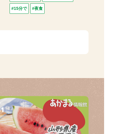
#15分で
#夜食
31