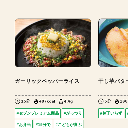
ガーリックペッパーライス
干し芋バタ
15分
487kcal
4.4g
5分
160
#セブンプレミアム商品
#がっつり
#包丁いらず
#お弁当
#15分で
#こどもが喜ぶ