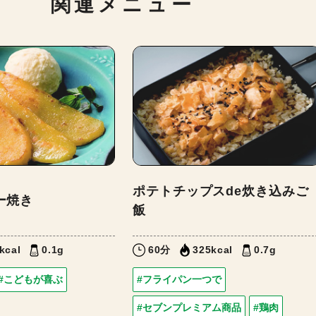
関連メニュー
ポテトチップスde炊き込みご
ー焼き
飯
kcal
0.1g
60分
325kcal
0.7g
#こどもが喜ぶ
#フライパン一つで
#セブンプレミアム商品
#鶏肉