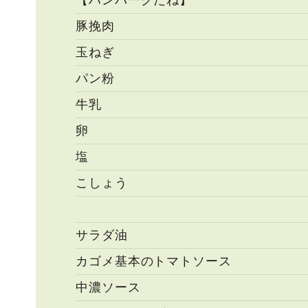
【ハンバーグだね】
豚挽肉
玉ねぎ
パン粉
牛乳
卵
塩
こしょう
サラダ油
カゴメ基本のトマトソース
中濃ソース