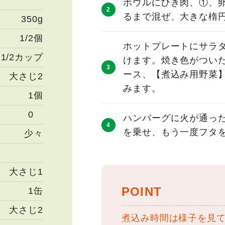
ボウルにひき肉、①、
るまで混ぜ、大きな楕
350g
1/2個
ホットプレートにサラ
1/2カップ
けます。焼き色がつい
ース、【煮込み用野菜】
大さじ2
みます。
1個
0
ハンバーグに火が通っ
を乗せ、もう一度フタ
少々
大さじ1
POINT
1缶
大さじ2
煮込み時間は様子を見