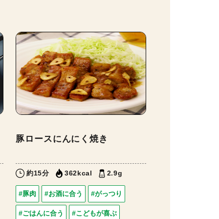
豚ロースにんにく焼き
約15分
362kcal
2.9g
#豚肉
#お酒に合う
#がっつり
#ごはんに合う
#こどもが喜ぶ