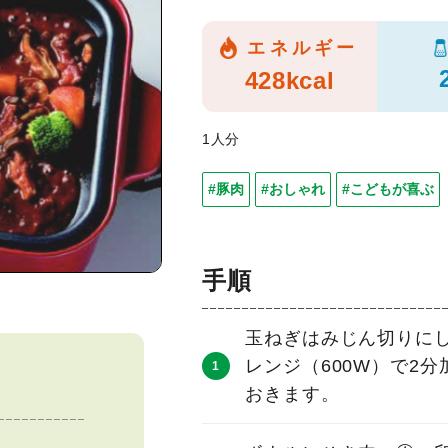
エネルギー
428kcal
1人分
#豚肉
#おしゃれ
#こどもが喜ぶ
手順
玉ねぎはみじん切りに
レンジ（600W）で2
おきます。