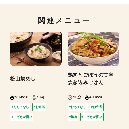
関連メニュー
鶏肉とごぼうの甘辛
松山鯛めし
炊き込みごはん
3.6g
90分
586kcal
400kcal
#おもてなし
#お弁当
#おもてなし
#お弁当
#こどもが喜ぶ
#鶏肉
#こどもが喜ぶ