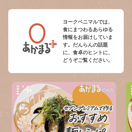
ヨークベニマルでは、
食にまつわるあらゆる
情報をお届けしていま
す。だんらんの話題
に、食卓のヒントに、
どうぞご覧ください。
7
2026
2
31