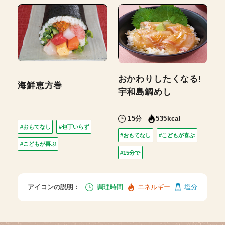
おかわりしたくなる!
海鮮恵方巻
宇和島鯛めし
15分
535kcal
#おもてなし
#包丁いらず
#おもてなし
#こどもが喜ぶ
#こどもが喜ぶ
#15分で
アイコンの説明：
調理時間
エネルギー
塩分