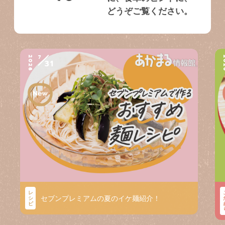
どうぞご覧ください。
7
2026
2
31
レ
セブンプレミアムの夏のイケ麺紹介！
シ
ピ