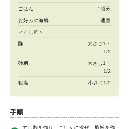
ごはん
1膳分
お好みの海鮮
適量
＜すし酢＞
酢
大さじ1・
1/2
砂糖
大さじ1・
1/2
粗塩
小さじ1/2
手順
すし酢を作り、ごはんに混ぜ、酢飯を作