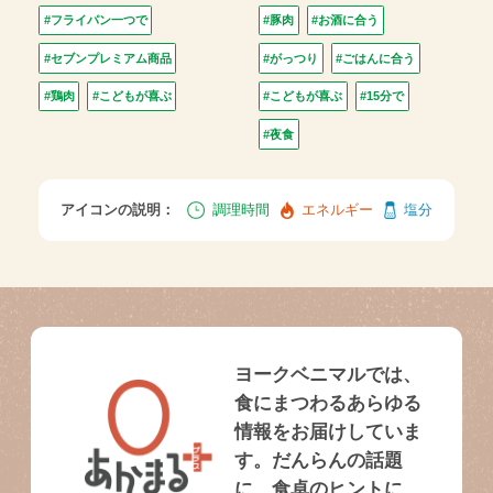
#フライパン一つで
#豚肉
#お酒に合う
#セブンプレミアム商品
#がっつり
#ごはんに合う
#鶏肉
#こどもが喜ぶ
#こどもが喜ぶ
#15分で
#夜食
アイコンの説明：
調理時間
エネルギー
塩分
ヨークベニマルでは、
食にまつわるあらゆる
情報をお届けしていま
す。だんらんの話題
に、食卓のヒントに、