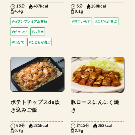
15分
5分
487kcal
160kcal
4.4g
0.1g
#セブンプレミアム商品
#包丁いらず
#こどもが喜ぶ
#がっつり
#お弁当
#15分で
#こどもが喜ぶ
ポテトチップスde炊
豚ロースにんにく焼
き込みご飯
き
60分
約15分
325kcal
362kcal
0.7g
2.9g