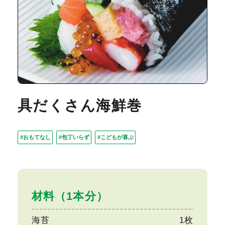
具だくさん海鮮巻
#おもてなし
#包丁いらず
#こどもが喜ぶ
材料（1本分）
海苔
1枚