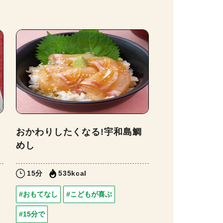
おかわりしたくなる!宇和島鯛
めし
15分
535kcal
#おもてなし
#こどもが喜ぶ
#15分で