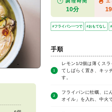
調理時間
エ
10分
19
#フライパン一つで
#おもてなし
手順
レモン1/2個は薄くス
てしばらく置き、キッ
す。
フライパンに牡蠣、に
オイル」を入れ、中火