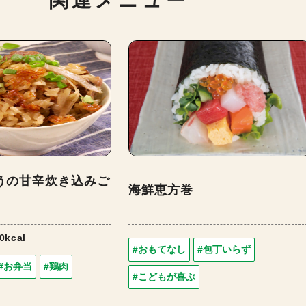
関連メニュー
うの甘辛炊き込みご
海鮮恵方巻
0kcal
#おもてなし
#包丁いらず
#お弁当
#鶏肉
#こどもが喜ぶ