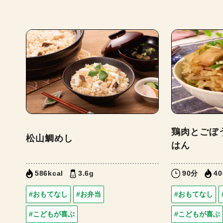
鶏肉とごぼ
松山鯛めし
はん
586kcal
3.6g
90分
40
#おもてなし
#お弁当
#おもてなし
#こどもが喜ぶ
#こどもが喜ぶ