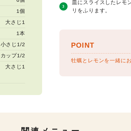
6個
皿にスライスしたレモ
リをふります。
1個
大さじ1
1本
POINT
小さじ1/2
カップ1/2
牡蠣とレモンを一緒に
大さじ1