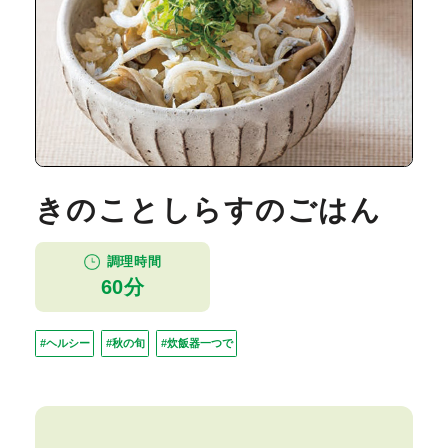
きのことしらすのごはん
調理時間
60分
#ヘルシー
#秋の旬
#炊飯器一つで