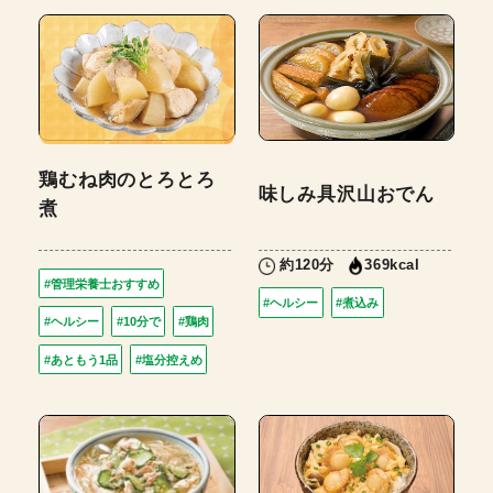
鶏むね肉のとろとろ
味しみ具沢山おでん
煮
約120分
369kcal
#管理栄養士おすすめ
#ヘルシー
#煮込み
#ヘルシー
#10分で
#鶏肉
#あともう1品
#塩分控えめ