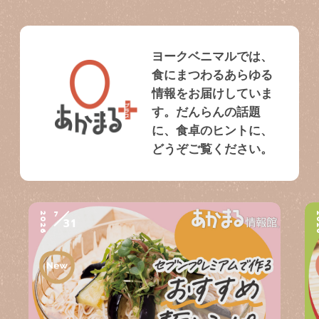
ヨークベニマルでは、
食にまつわるあらゆる
情報をお届けしていま
す。だんらんの話題
に、食卓のヒントに、
どうぞご覧ください。
7
2026
2
31