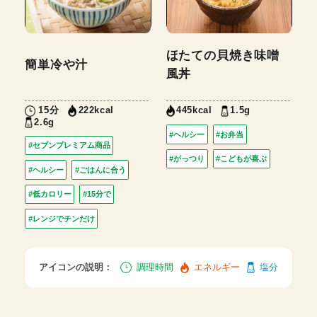
ほたての貝焼き味噌
簡単冷や汁
風丼
15分
1.5g
222kcal
445kcal
2.6g
#ヘルシー
#お弁当
#セブンプレミアム商品
#がっつり
#こどもが喜ぶ
#ヘルシー
#ごはんに合う
#低カロリー
#15分で
#レンジでチンだけ
アイコンの説明：
調理時間
エネルギー
塩分