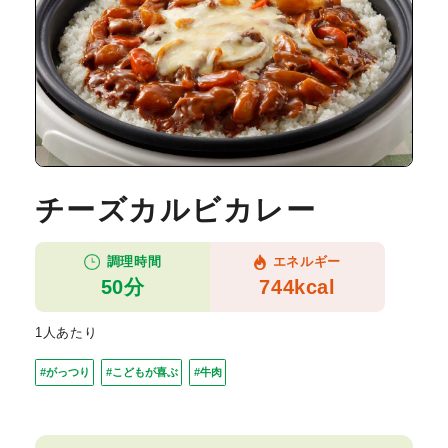
チーズカルビカレー
調理時間
エネルギー
50分
744kcal
1人あたり
#がっつり
#こどもが喜ぶ
#牛肉