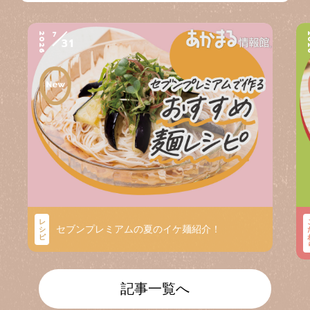
7
2026
2
31
レ
セブンプレミアムの夏のイケ麺紹介！
シ
ピ
記事一覧へ