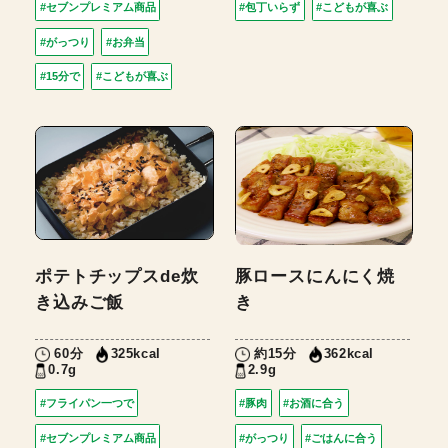
#セブンプレミアム商品
#包丁いらず
#こどもが喜ぶ
#がっつり
#お弁当
#15分で
#こどもが喜ぶ
ポテトチップスde炊
豚ロースにんにく焼
き込みご飯
き
60分
約15分
325kcal
362kcal
0.7g
2.9g
#フライパン一つで
#豚肉
#お酒に合う
#セブンプレミアム商品
#がっつり
#ごはんに合う