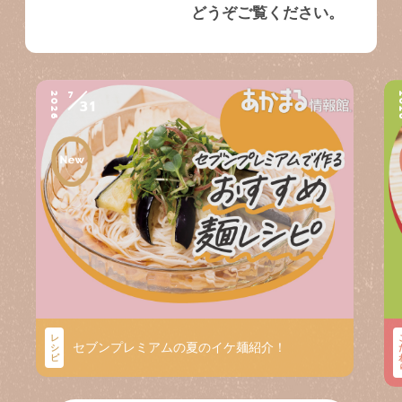
どうぞご覧ください。
7
2026
2
31
レ
セブンプレミアムの夏のイケ麺紹介！
シ
ピ