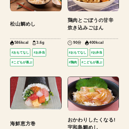
鶏肉とごぼうの甘辛
松山鯛めし
炊き込みごはん
3.6g
90分
586kcal
400kcal
#おもてなし
#お弁当
#おもてなし
#お弁当
#こどもが喜ぶ
#鶏肉
#こどもが喜ぶ
おかわりしたくなる!
海鮮恵方巻
宇和島鯛めし