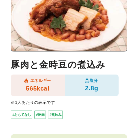
豚肉と金時豆の煮込み
塩分
エネルギー
2.8g
565kcal
※1人あたりの表示です
#おもてなし
#豚肉
#煮込み