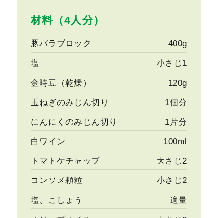
材料（4人分）
豚バラブロック
400g
塩
小さじ1
金時豆（乾燥）
120g
玉ねぎのみじん切り
1個分
にんにくのみじん切り
1片分
白ワイン
100ml
トマトケチャップ
大さじ2
コンソメ顆粒
小さじ2
塩、こしょう
適量