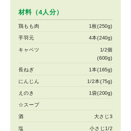
材料（4人分）
鶏もも肉
1枚(250g)
手羽元
4本(240g)
キャベツ
1/2個
(600g)
長ねぎ
1本(165g)
にんじん
1/2本(75g)
えのき
1袋(200g)
☆スープ
酒
大さじ3
塩
小さじ1/2