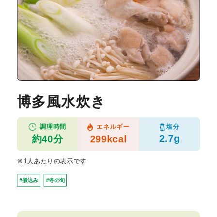
博多風水炊き
塩分
調理時間
エネルギー
2.7g
約40分
299kcal
※1人あたりの表示です
#煮込み
#冬の旬