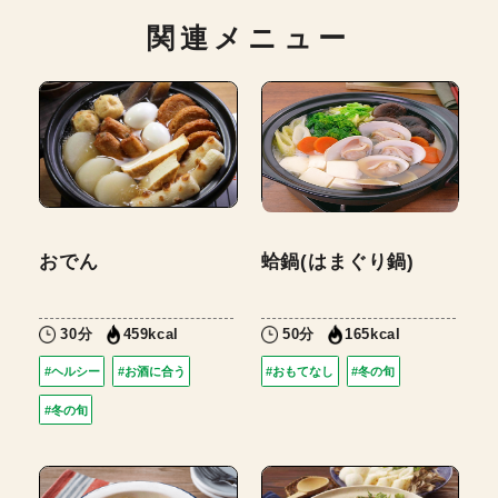
関連メニュー
おでん
蛤鍋(はまぐり鍋)
30分
50分
459kcal
165kcal
#ヘルシー
#お酒に合う
#おもてなし
#冬の旬
#冬の旬