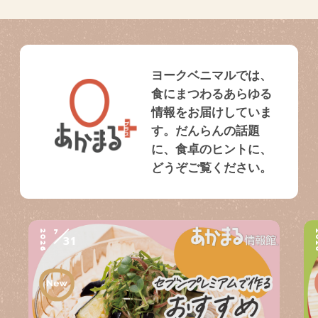
ヨークベニマルでは、
食にまつわるあらゆる
情報をお届けしていま
す。だんらんの話題
に、食卓のヒントに、
どうぞご覧ください。
7
2026
2
31