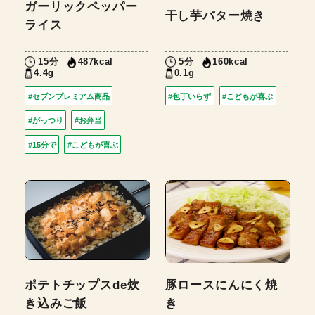
ガーリックペッパー
干し芋バター焼き
ライス
15分
5分
487kcal
160kcal
4.4g
0.1g
#セブンプレミアム商品
#包丁いらず
#こどもが喜ぶ
#がっつり
#お弁当
#15分で
#こどもが喜ぶ
ポテトチップスde炊
豚ロースにんにく焼
き込みご飯
き