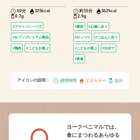
60分
約15分
325kcal
362kcal
0.7g
2.9g
#フライパン一つで
#豚肉
#お酒に合う
#セブンプレミアム商品
#がっつり
#ごはんに合う
#鶏肉
#こどもが喜ぶ
#こどもが喜ぶ
#15分で
#夜食
アイコンの説明：
調理時間
エネルギー
塩分
ヨークベニマルでは、
食にまつわるあらゆる