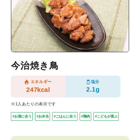
今治焼き鳥
塩分
エネルギー
2.1g
247kcal
※1人あたりの表示です
#お酒に合う
#お弁当
#ごはんに合う
#鶏肉
#こどもが喜ぶ